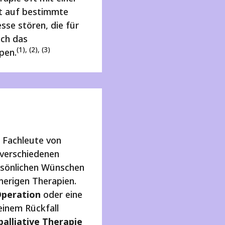
t
auf bestimmte
sse stören, die für
ich das
(1), (2), (3)
pen.
n Fachleute von
 verschiedenen
rsönlichen Wünschen
herigen Therapien.
Operation
oder eine
einem Rückfall
palliative Therapie