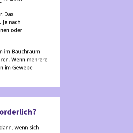
.
r. Das
 Je nach
anen oder
en im Bauchraum
hren. Wenn mehrere
en im Gewebe
orderlich?
 dann, wenn sich