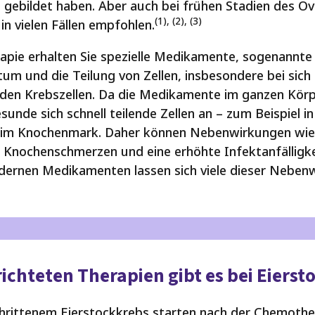
n
gebildet haben. Aber auch bei frühen Stadien des Ov
(1), (2), (3)
n vielen Fällen empfohlen.
apie erhalten Sie spezielle Medikamente, sogenannt
 und die Teilung von Zellen, insbesondere bei sich 
e den Krebszellen. Da die Medikamente im ganzen Körp
esunde sich schnell teilende Zellen an – zum Beispiel 
 im Knochenmark. Daher können Nebenwirkungen wie 
, Knochenschmerzen und eine erhöhte Infektanfälligke
dernen Medikamenten lassen sich viele dieser Neben
ichteten Therapien gibt es bei Eierst
hrittenem Eierstockkrebs starten nach der Chemother