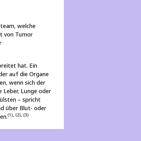
steam, welche
Art von Tumor
r
eitet hat. Ein
der auf die Organe
en, wenn sich der
e Leber, Lunge oder
lsten – spricht
d über Blut- oder
(1), (2), (3)
en.