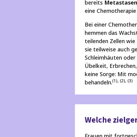
bereits
Metastase
eine Chemotherapie i
Bei einer Chemother
hemmen das Wachstum
teilenden Zellen wi
sie teilweise auch g
Schleimhäuten oder
Übelkeit, Erbrechen
keine Sorge: Mit mo
(1), (2), (3)
behandeln.
Welche zielger
Frauen mit fortgesc