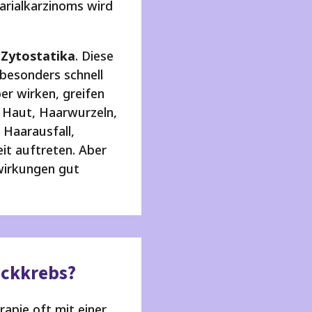
arialkarzinoms wird
e
Zytostatika
. Diese
besonders schnell
er wirken, greifen
in Haut, Haarwurzeln,
Haarausfall,
it auftreten. Aber
wirkungen gut
ockkrebs?
apie oft mit einer