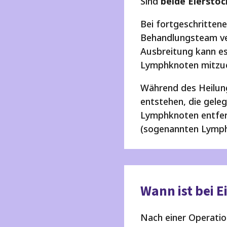
Sind
beide Eierstö
Bei fortgeschrittene
Behandlungsteam ver
Ausbreitung kann es
Lymphknoten mitzue
Während des Heilun
entstehen, die gel
Lymphknoten entfe
(sogenannten Lym
Wann ist bei 
Nach einer Operation