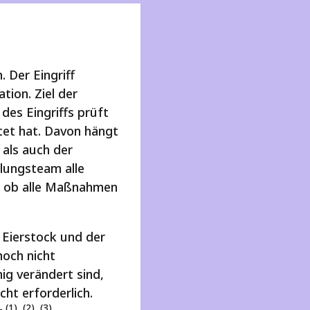
 Der Eingriff
tion. Ziel der
des Eingriffs prüft
tet hat. Davon hängt
 als auch der
dlungsteam alle
t, ob alle Maßnahmen
 Eierstock und der
noch nicht
g verändert sind,
cht erforderlich.
(1), (2), (3)