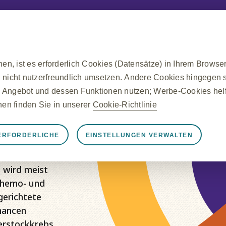
n, ist es erforderlich Cookies (Datensätze) in Ihrem Browse
 nicht nutzerfreundlich umsetzen. Andere Cookies hingegen si
om):
 Angebot und dessen Funktionen nutzen; Werbe-Cookies helfe
onen finden Sie in unserer
Cookie-Richtlinie
ERFORDERLICHE
EINSTELLUNGEN VERWALTEN
rforderliche Cookies
nungsgemäß funktioniert, z. B. um Sitzungsdaten während ei
 wird meist
llungen zu verwalten und die Sicherheit der Website zu gewä
Chemo- und
on auf von Ihnen vorgenommene Aktionen gesetzt, die einer 
gerichtete
egen Ihrer Datenschutzeinstellungen, das Anmelden oder das
hancen
, dass er diese Cookies blockiert oder Sie darauf hinweist, a
erstockkrebs.