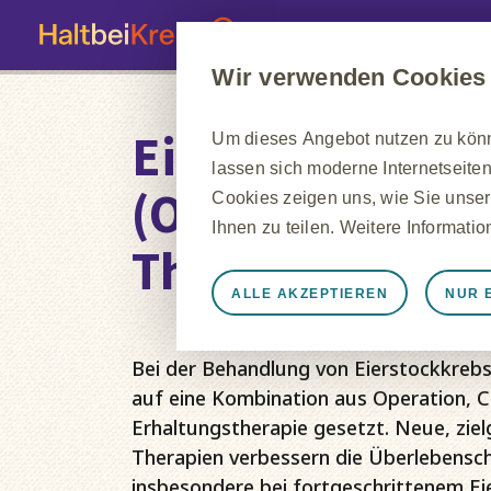
Wir verwenden Cookies
Eierstockkrebs
Um dieses Angebot nutzen zu könne
lassen sich moderne Internetseiten
(Ovarialkarzin
Cookies zeigen uns, wie Sie unser
Ihnen zu teilen. Weitere Informati
Therapie
ALLE AKZEPTIEREN
NUR 
Immer aktiv
Nur unbedingt e
Notwendig, damit die Website ord
Bei der Behandlung von Eierstockkrebs
speichern, Cookie- und Tag-Einste
auf eine Kombination aus Operation, 
werden einige Cookies als Reakti
Erhaltungstherapie gesetzt. Neue, ziel
gleichkommen, wie z. B. das Festl
Therapien verbessern die Überlebensc
können Ihren Browser so einstellen
insbesondere bei fortgeschrittenem Ei