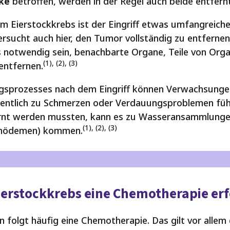
cke
betroffen, werden in der Regel auch beide entfernt
m Eierstockkrebs ist der Eingriff etwas umfangreiche
sucht auch hier, den Tumor vollständig zu entfernen.
 notwendig sein, benachbarte Organe, Teile von Org
(1), (2), (3)
ntfernen.
gsprozesses nach dem Eingriff können Verwachsung
egentlich zu Schmerzen oder Verdauungsproblemen fü
rnt werden mussten, kann es zu Wasseransammlung
(1), (2), (3)
phödemen) kommen.
Eierstockkrebs eine Chemotherapie erf
 folgt häufig eine Chemotherapie. Das gilt vor allem