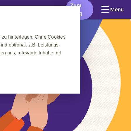
Zum
Menü
Blog
r zu hinterlegen. Ohne Cookies
nd optional, z.B. Leistungs-
n uns, relevante Inhalte mit
❮
nes Website-Besuchs zu
hrleisten. Darüber hinaus
Anfrage nach Diensten
 Ausfüllen von Formularen. Sie
ber einige Teile der Website