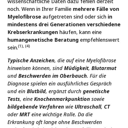
wissenschaftliche Daten dazu fehlen derzeit
noch. Wenn in Ihrer Familie
mehrere Fälle von
Myelofibrose
aufgetreten sind oder sich
in
mindestens drei Generationen verschiedene
Krebserkrankungen
häufen, kann eine
humangenetische Beratung
empfehlenswert
(1), (4)
sein.
Typische Anzeichen
, die auf eine Myelofibrose
hinweisen können, sind
Müdigkeit
,
Blutarmut
und
Beschwerden im Oberbauch
. Für die
Diagnose spielen ein ausführliches Gespräch
und ein
Blutbild
, ergänzt durch
genetische
Tests
, eine
Knochenmarkpunktion
sowie
bildgebende Verfahren
wie
Ultraschall
,
CT
oder
MRT
eine wichtige Rolle. Da die
Erkrankung oft lange ohne Beschwerden