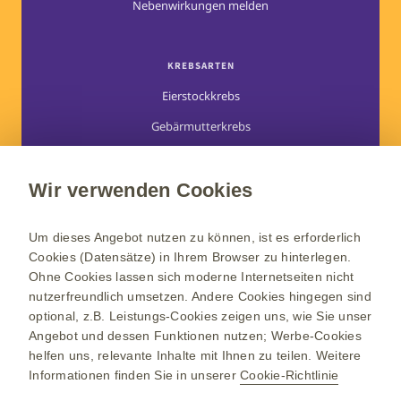
Nebenwirkungen melden
KREBSARTEN
Eierstockkrebs
Gebärmutterkrebs
Multiples Myelom
Myelofibrose
Wir verwenden Cookies
Um dieses Angebot nutzen zu können, ist es erforderlich
LEBEN MIT KREBS
Cookies (Datensätze) in Ihrem Browser zu hinterlegen.
Rechtliches und Soziales
Ohne Cookies lassen sich moderne Internetseiten nicht
nutzerfreundlich umsetzen. Andere Cookies hingegen sind
Erste Schritte nach Diagnose
optional, z.B. Leistungs-Cookies zeigen uns, wie Sie unser
Angebot und dessen Funktionen nutzen; Werbe-Cookies
Aktiv werden
helfen uns, relevante Inhalte mit Ihnen zu teilen. Weitere
„Zurück zu Dir“-Seite
Informationen finden Sie in unserer
Cookie-Richtlinie