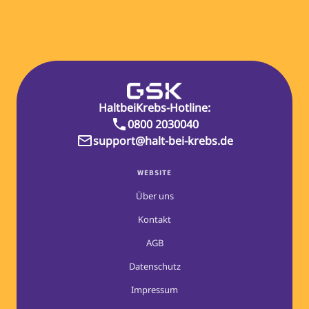
HaltbeiKrebs‑Hotline:
0800 2030040
support@halt-bei-krebs.de
WEBSITE
Über uns
Kontakt
AGB
Datenschutz
Impressum